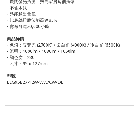
- 廣闊發光角度，照亮家居每個角落
- 不含水銀
- 熱能釋出量低
- 比烏絲燈膽節能高達85%
- 壽命可達20,000小時
商品詳情
- 色溫：暖黃光 (2700K) / 柔白光 (4000K) / 冷白光 (6500K)
- 流明：1000lm / 1030lm / 1050lm
- 顯色度：>80
- 尺寸：95 x 127mm
型號
LLG95E27-12W-WW/CW/DL