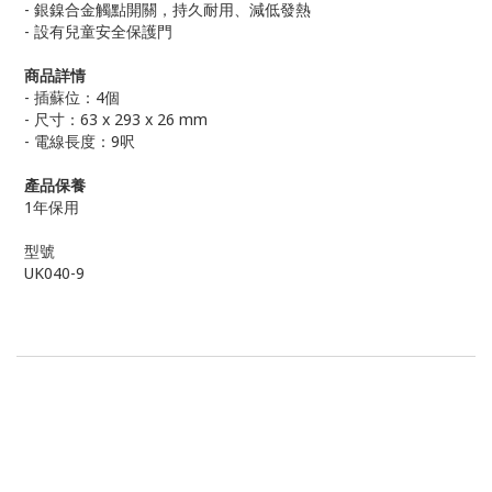
- 銀鎳合金觸點開關，持久耐用、減低發熱
- 設有兒童安全保護門
商品詳情
- 插蘇位：4個
- 尺寸：63 x 293 x 26 mm
- 電線長度：9呎
產品保養
1年保用
型號
UK040-9