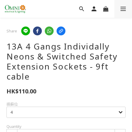
Share
13A 4 Gangs Individally
Neons & Switched Safety
Extension Sockets - 9ft
cable
HK$110.00
插蘇位
Quantity