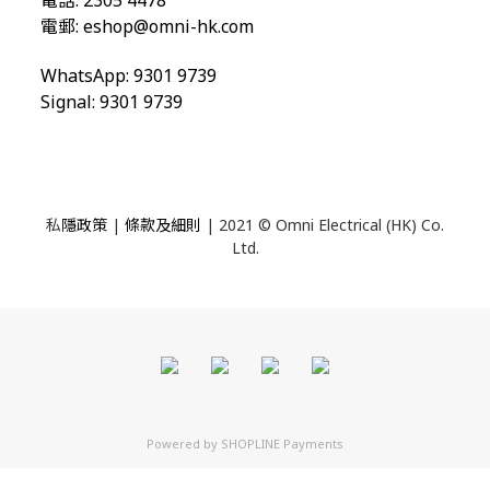
電話: 2305 4478
電郵:
eshop@omni-hk.com
WhatsApp: 9301 9739
Signal: 9301 9739
私
隱政策
|
條款及細則
| 2021 © Omni Electrical (HK) Co.
Ltd.
Powered by
SHOPLINE Payments