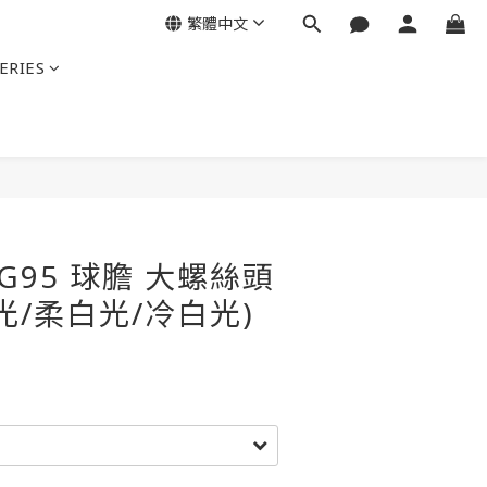
繁體中文
ERIES
D G95 球膽 大螺絲頭
黃光/柔白光/冷白光)