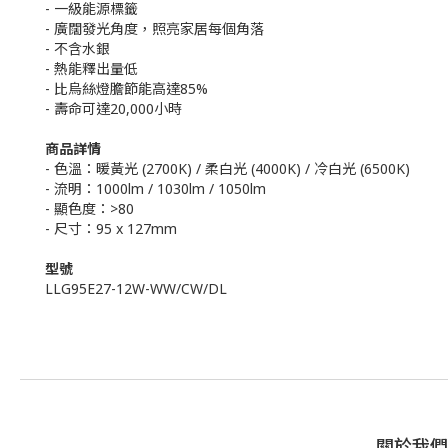
- 一級能源標籤
- 廣闊發光角度，照亮家居每個角落
- 不含水銀
- 熱能釋出量低
- 比烏絲燈膽節能高達85%
- 壽命可達20,000小時
商品詳情
- 色溫：暖黃光 (2700K) / 柔白光 (4000K) / 冷白光 (6500K)
- 流明：1000lm / 1030lm / 1050lm
- 顯色度：>80
- 尺寸：95 x 127mm
型號
LLG95E27-12W-WW/CW/DL
關於我們